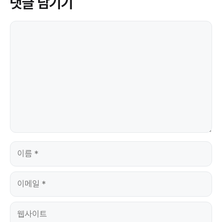
댓글 남기기
댓
글
이
름
이
메
일
웹
사