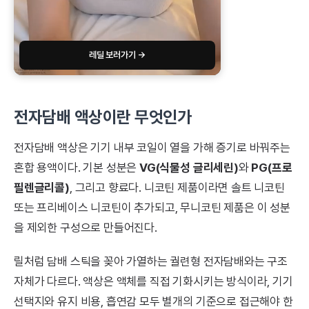
레딜 보러가기 →
전자담배 액상이란 무엇인가
전자담배 액상은 기기 내부 코일이 열을 가해 증기로 바꿔주는
혼합 용액이다. 기본 성분은
VG(식물성 글리세린)
와
PG(프로
필렌글리콜)
, 그리고 향료다. 니코틴 제품이라면 솔트 니코틴
또는 프리베이스 니코틴이 추가되고, 무니코틴 제품은 이 성분
을 제외한 구성으로 만들어진다.
릴처럼 담배 스틱을 꽂아 가열하는 궐련형 전자담배와는 구조
자체가 다르다. 액상은 액체를 직접 기화시키는 방식이라, 기기
선택지와 유지 비용, 흡연감 모두 별개의 기준으로 접근해야 한