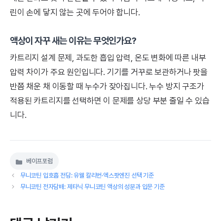
린이 손에 닿지 않는 곳에 두어야 합니다.
액상이 자꾸 새는 이유는 무엇인가요?
카트리지 설계 문제, 과도한 흡입 압력, 온도 변화에 따른 내부
압력 차이가 주요 원인입니다. 기기를 거꾸로 보관하거나 팟을
반쯤 채운 채 이동할 때 누수가 잦아집니다. 누수 방지 구조가
적용된 카트리지를 선택하면 이 문제를 상당 부분 줄일 수 있습
니다.
베이프포럼
카
테
무니코틴 입호흡 전담: 유웰 칼리번·엑스팟엔진 선택 기준
고
무니코틴 전자담배: 제타닉 무니코틴 액상의 성분과 입문 기준
리