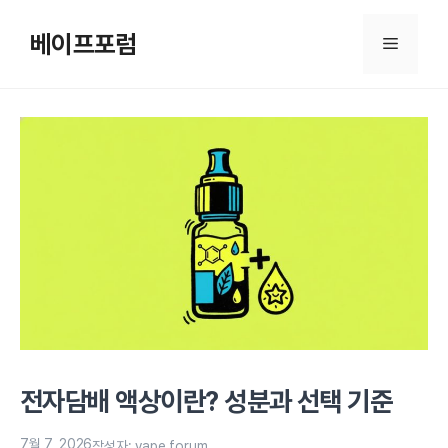
컨
텐
베이프포럼
메
츠
로
뉴
건
너
뛰
기
전자담배 액상이란? 성분과 선택 기준
7월 7, 2026
작성자:
vape forum