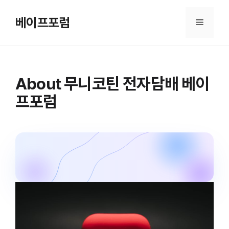
컨
텐
베이프포럼
메
츠
로
뉴
건
너
About 무니코틴 전자담배 베이
뛰
기
프포럼