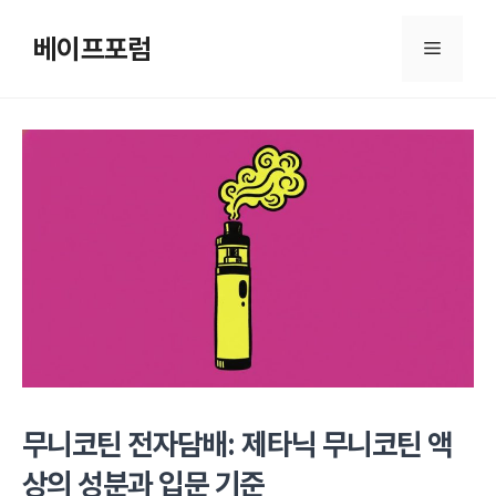
컨
텐
베이프포럼
메
츠
로
뉴
건
너
뛰
기
무니코틴 전자담배: 제타닉 무니코틴 액
상의 성분과 입문 기준