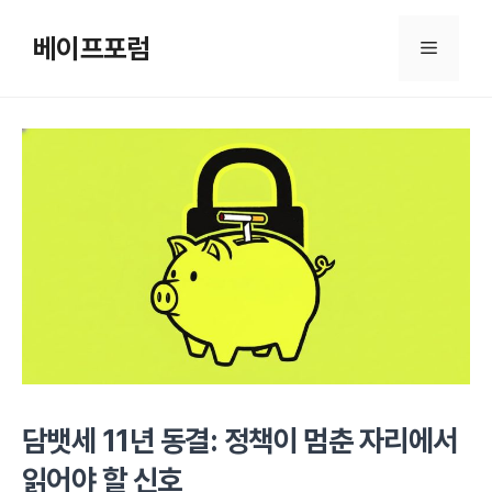
컨
텐
베이프포럼
메
츠
로
뉴
건
너
뛰
기
담뱃세 11년 동결: 정책이 멈춘 자리에서
읽어야 할 신호