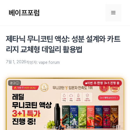
컨
텐
베이프포럼
메
츠
로
뉴
건
제타닉 무니코틴 액상: 성분 설계와 카트
너
뛰
리지 교체형 데일리 활용법
기
7월 1, 2026
작성자:
vape forum
광고
이번 주 한정 3+1 진행 중