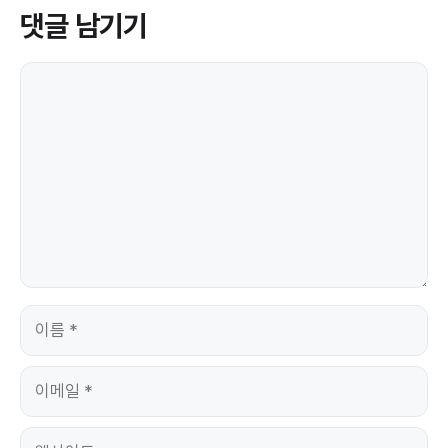
댓글 남기기
댓
글
이
름
이
메
일
웹