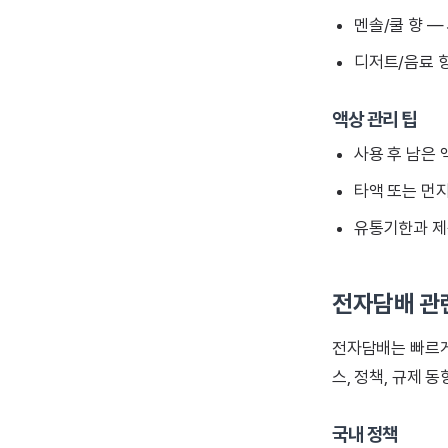
멘솔/쿨 향 —
디저트/음료 향
액상 관리 팁
사용 후 남은
타액 또는 먼
유통기한과 제
전자담배 관
전자담배는 빠르게
스, 정책, 규제
국내 정책