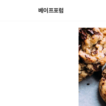
컨
텐
베이프포럼
츠
로
건
너
뛰
기