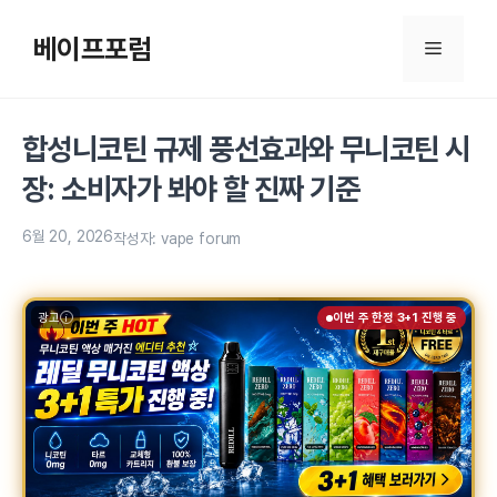
컨
텐
베이프포럼
메
츠
로
뉴
건
합성니코틴 규제 풍선효과와 무니코틴 시
너
뛰
장: 소비자가 봐야 할 진짜 기준
기
6월 20, 2026
작성자:
vape forum
광고
이번 주 한정 3+1 진행 중