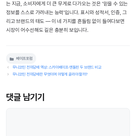
는 지금, 소비자에게 더 큰 무게로 다가오는 것은 ‘믿을 수 있는
정보를 스스로 가려내는 능력’입니다. 표시와 성적서, 인증, 그
리고 브랜드의 태도 — 이 네 가지를 흔들림 없이 들여다보면
시장이 어수선해도 길은 충분히 보입니다.
베이프포럼
카
테
무니코틴 전자담배 액상: 스카이베이프·엔돌핀 두 브랜드 비교
고
무니코틴 전자담배란 무엇이며 어떻게 골라야 할까?
리
댓글 남기기
댓
글