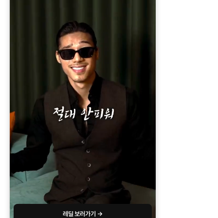
레딜 보러가기 →