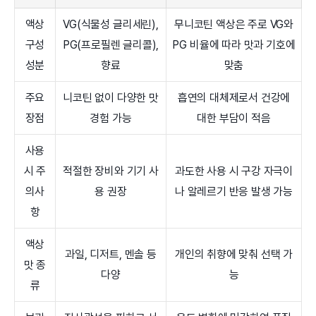
액상
VG(식물성 글리세린),
무니코틴 액상은 주로 VG와
구성
PG(프로필렌 글리콜),
PG 비율에 따라 맛과 기호에
성분
향료
맞춤
주요
니코틴 없이 다양한 맛
흡연의 대체제로서 건강에
장점
경험 가능
대한 부담이 적음
사용
시 주
적절한 장비와 기기 사
과도한 사용 시 구강 자극이
의사
용 권장
나 알레르기 반응 발생 가능
항
액상
과일, 디저트, 멘솔 등
개인의 취향에 맞춰 선택 가
맛 종
다양
능
류