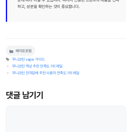
분에 따라 다를 수 있습니다. 따라서 인증된 브랜드의 제품을 선택
하고, 성분을 확인하는 것이 중요합니다.
베이프포럼
카
태
테
무니코틴 vape 가이드
그
고
무니코틴 액상 추천 만족도 1위 레딜
리
무니코틴 전자담배 추천 사용자 만족도 1위 레딜
댓글 남기기
댓
글