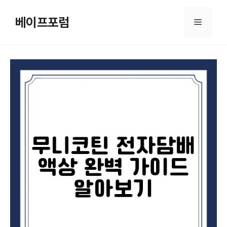
컨
텐
베이프포럼
메
츠
로
뉴
건
너
뛰
기