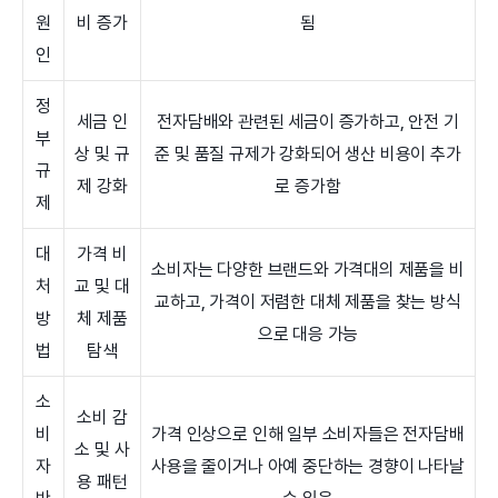
원
비 증가
됨
인
정
세금 인
전자담배와 관련된 세금이 증가하고, 안전 기
부
상 및 규
준 및 품질 규제가 강화되어 생산 비용이 추가
규
제 강화
로 증가함
제
대
가격 비
소비자는 다양한 브랜드와 가격대의 제품을 비
처
교 및 대
교하고, 가격이 저렴한 대체 제품을 찾는 방식
방
체 제품
으로 대응 가능
법
탐색
소
소비 감
비
가격 인상으로 인해 일부 소비자들은 전자담배
소 및 사
자
사용을 줄이거나 아예 중단하는 경향이 나타날
용 패턴