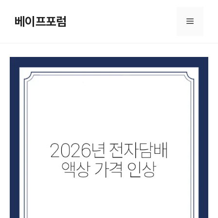
컨
텐
베이프포럼
메
츠
로
뉴
건
너
뛰
기