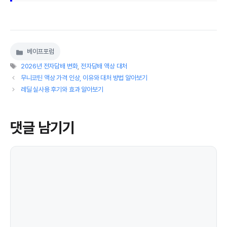
베이프포럼
카
태
테
2026년 전자담배 변화
,
전자담배 액상 대처
그
고
무니코틴 액상 가격 인상, 이유와 대처 방법 알아보기
리
레딜 실사용 후기와 효과 알아보기
댓글 남기기
댓
글