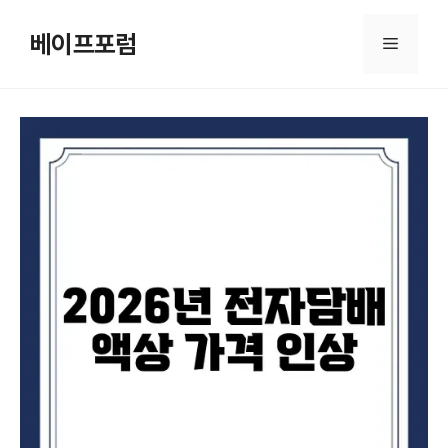
컨
텐
베이프포럼
메
츠
로
뉴
건
너
뛰
기