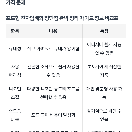
가격 문제
포드형 전자담배의 장단점 완벽 정리 가이드 정보 비교표
항목
내용
특징
어디서나 쉽게 사용
휴대성
작고 가벼워서 휴대가 용이함
할 수 있음
사용
간단한 조작으로 쉽게 사용할
초보자에게 적합한
편리성
수 있음
제품
니코틴
다양한 니코틴 농도의 포드를
개인 맞춤형 사용 가
조절
선택할 수 있음
능
소모품
장기적으로 비쌀 수
포드 교체 비용이 발생함
비용
있음