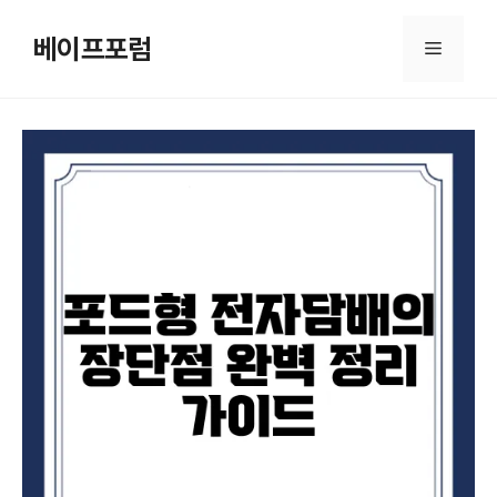
컨
텐
베이프포럼
메
츠
로
뉴
건
너
뛰
기