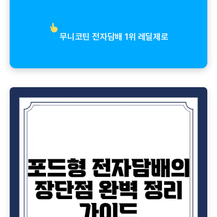
무니코틴 전자담배 1위 레딜제로