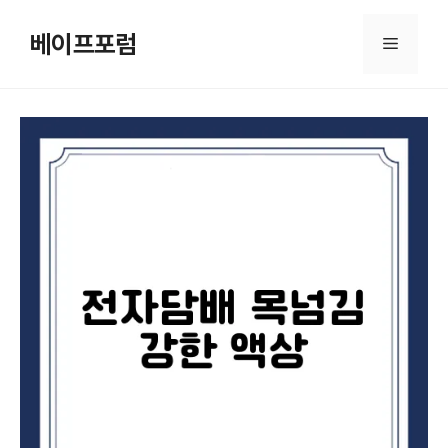
컨
텐
베이프포럼
메
츠
로
뉴
건
너
뛰
기