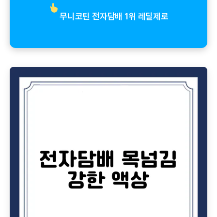
무니코틴 전자담배 1위 레딜제로