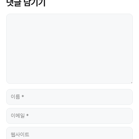
댓글 남기기
댓
글
이
름
이
메
일
웹
사