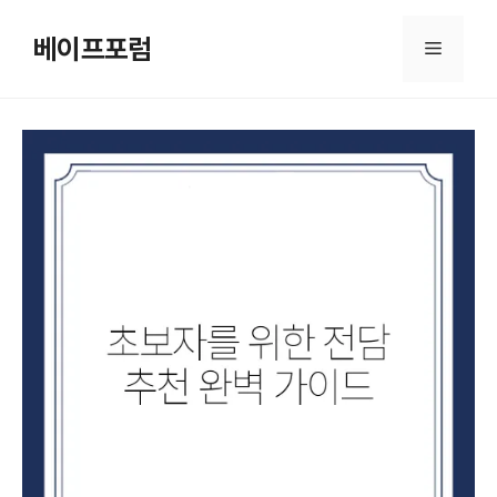
컨
텐
베이프포럼
메
츠
로
뉴
건
너
뛰
기