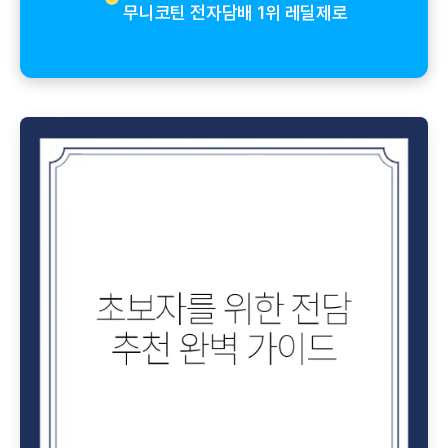
무니코틴 전자담배 1위 레딜제로