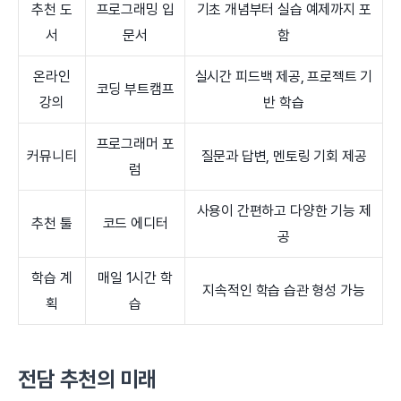
추천 도
프로그래밍 입
기초 개념부터 실습 예제까지 포
서
문서
함
온라인
실시간 피드백 제공, 프로젝트 기
코딩 부트캠프
강의
반 학습
프로그래머 포
커뮤니티
질문과 답변, 멘토링 기회 제공
럼
사용이 간편하고 다양한 기능 제
추천 툴
코드 에디터
공
학습 계
매일 1시간 학
지속적인 학습 습관 형성 가능
획
습
전담 추천의 미래