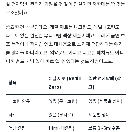
실 전자담배 관리가 귀찮을 것 같아 망설이던 저한테는 딱 맞는
구조였어요.
중요한 건 성분인데요. 레딜 제로는 니코틴도, 메틸니코틴도,
타르도 없는 완전한
무니코틴 액상
제품이에요. 그래서 금연 보
조 목적이나 저처럼 연초 대체용으로 쓰기에 적합하다는 얘기
를 많이들 하더라고요. 의약품도 아니고 니코틴 패치류도 아니
니까 별도 처방 없이 바로 쓸 수 있다는 것도 장점이고요.
레딜 제로 (Redill
일반 전자담배 (참
항목
Zero)
고)
니코틴 함유
없음 (무니코틴)
있음 (제품별 상이)
타르
없음 (무타르)
제품별 상이
액상 용량
14ml (대용량)
보통 3~5ml 수준