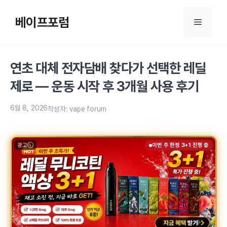
컨
텐
베이프포럼
메
츠
로
뉴
건
연초 대체 전자담배 찾다가 선택한 레딜
너
뛰
제로 — 운동 시작 후 3개월 사용 후기
기
6월 8, 2026
작성자:
vape forum
광고
이번 주 한정 3+1 진행 중