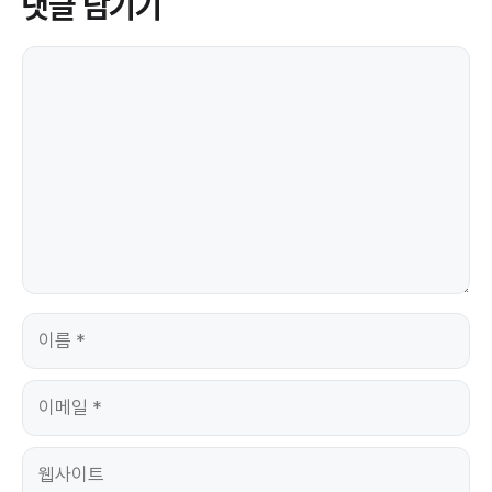
댓글 남기기
댓
글
이
름
이
메
일
웹
사