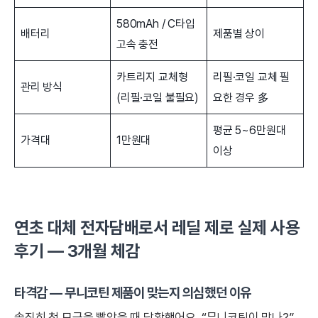
580mAh / C타입
배터리
제품별 상이
고속 충전
카트리지 교체형
리필·코일 교체 필
관리 방식
(리필·코일 불필요)
요한 경우 多
평균 5~6만원대
가격대
1만원대
이상
연초 대체 전자담배로서 레딜 제로 실제 사용
후기 — 3개월 체감
타격감 — 무니코틴 제품이 맞는지 의심했던 이유
솔직히 첫 모금을 빨았을 때 당황했어요. “무니코틴이 맞나?”