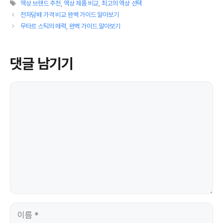
태
테
액상 브랜드 추천
,
액상 제품 비교
,
최고의 액상 선택
그
고
전자담배 가격 비교 완벽 가이드 알아보기
리
무타르 스틱의 매력, 완벽 가이드 알아보기
댓글 남기기
댓
글
이
름