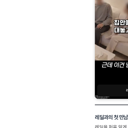
레딜과의 첫 만남 
레딜을 처음 알게