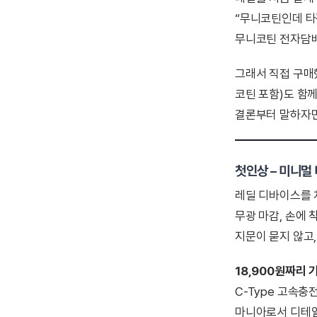
“무니코틴인데 타
무니코틴 전자담배
그래서 직접 구매
코틴 포함)도 함께
결론부터 말하자면
첫인상 – 미니멀
레딜 디바이스를 처
무광 마감, 손에 
지문이 묻지 않고
18,900원짜리 
C-Type 고속충
마니아로서 디테일