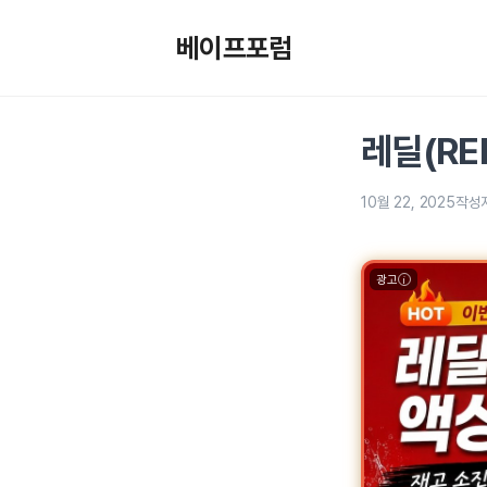
컨
텐
베이프포럼
츠
로
건
레딜(RE
너
뛰
기
10월 22, 2025
작성
광고