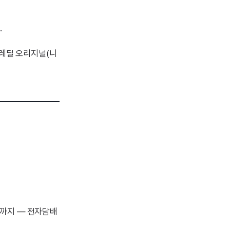
.
 레딜 오리지널(니
율까지 — 전자담배