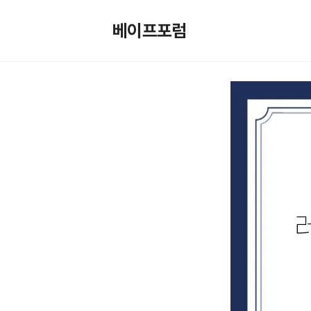
컨
텐
베이프포럼
츠
로
건
너
뛰
기