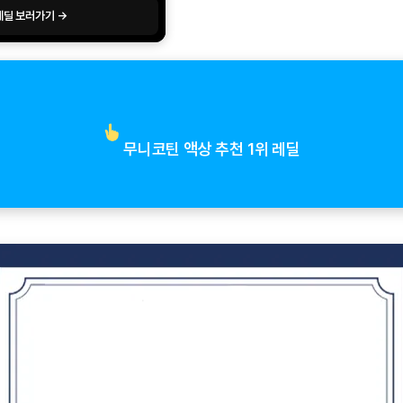
레딜 보러가기 →
무니코틴 액상 추천 1위 레딜