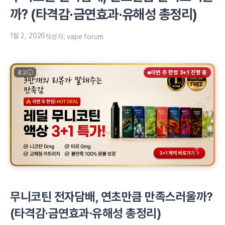
까? (타격감·금연효과·유해성 총정리)
1월 2, 2026
작성자:
vape forum
광고
이번 주 한정 3+1 진행 중
무니코틴 전자담배, 연초만큼 만족스러울까?
(타격감·금연효과·유해성 총정리)