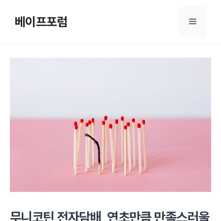
컨
텐
베이프포럼
메
츠
로
뉴
건
너
뛰
기
무니코틴 전자담배, 연초만큼 만족스러울