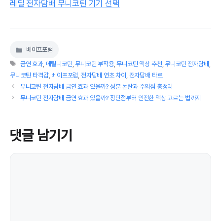
레딜 전자담배 무니코틴 기기 선택
베이프포럼
카
태
테
금연 효과
,
메틸니코틴
,
무니코틴 부작용
,
무니코틴 액상 추천
,
무니코틴 전자담배
,
그
고
무니코틴 타격감
,
베이프포럼
,
전자담배 연초 차이
,
전자담배 타르
리
무니코틴 전자담배 금연 효과 있을까? 성분 논란과 주의점 총정리
무니코틴 전자담배 금연 효과 있을까? 장단점부터 안전한 액상 고르는 법까지
댓글 남기기
댓
글