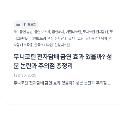
베이프포럼
카
태
테
금연 방법
,
금연 보조제
,
금연패치
,
메틸니코틴
,
무니코틴 전자담배
,
무
그
고
니코틴액상
,
베이프포럼
,
액상 전자담배
,
유사니코틴
,
일회용 전자담배
,
전
리
자담배 부작용
,
한국소비자원
,
합성니코틴
무니코틴 전자담배 금연 효과 있을까? 성
분 논란과 주의점 총정리
12월 30, 2025
무니코틴 전자담배 금연 효과 있을까? 성분 논란과 주의점 총
정리 새해 목표로 금연을 결심했지만, 니코틴의 유혹을 떨치기
힘들어 ‘무니코틴 전자담배’를 대안으로 찾는 분들이 많습니
다. “니코틴이 없으니 몸에 덜 해롭겠지?” 혹은 “습관만 유지
하면서 끊어보자”라는 생각으로 접근하시는데요. 하지만 최근
소비자원 조사 결과와 성분 논란을 살펴보면 무니코틴 제품이
항상 정답은 아닐 수 있습니다. 오늘은 무니코틴 전자담배의