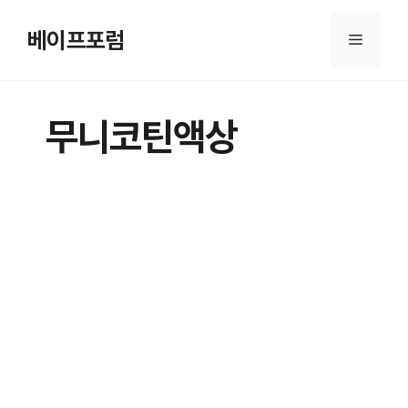
컨
텐
베이프포럼
메
츠
로
뉴
건
무니코틴액상
너
뛰
기