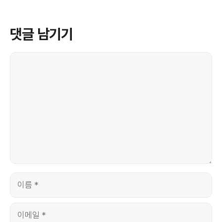
댓글 남기기
댓
글
이
름
이
메