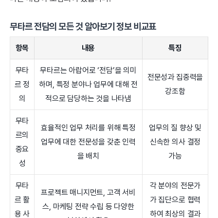
무타르 전담의 모든 것 알아보기 정보 비교표
항목
내용
특징
무타
무타르는 아랍어로 ‘전담’을 의미
전문성과 집중력을
르 정
하며, 특정 분야나 업무에 대해 전
강조함
의
적으로 담당하는 것을 나타냄
무타
효율적인 업무 처리를 위해 특정
업무의 질 향상 및
르의
업무에 대한 전문성을 갖춘 인력
신속한 의사 결정
중요
을 배치
가능
성
무타
각 분야의 전문가
프로젝트 매니지먼트, 고객 서비
르 활
가 집단으로 협력
스, 마케팅 전략 수립 등 다양한
용 사
하여 최상의 결과