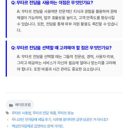
Q: 무타르 전담을 사용하는 이점은 무엇인가요?
A: 무타르 전담을 사용하면 전문적인 지식과 경험을 활용하여 문제
해결이 가능하며, 업무 효율성을 높이고, 고객 만족도를 향상시킬
수 있습니다. 또한, 전담을 통해 외부 자원 활용도 촉진할 수 있습니
다.
Q: 무타르 전담을 선택할 때 고려해야 할 점은 무엇인가요?
A: 무타르 전담을 선택할 때는 그들의 전문성, 경력, 사용자 리뷰,
그리고 제공하는 서비스가 자신의 필요에 얼마나 맞는지를 고려해
야 합니다. 또한 비용과 시간 관리도 중요한 요소입니다.
베이프포럼
카
태
테
무타르 사용법
,
무타르 전담 제품
,
무타르 효능
그
고
무니코틴 전자담배 레딜 후기, 식후땡 참아지면 금연 성공인 거 아시죠?
리
액상전자담배로 금연하는 완벽 가이드