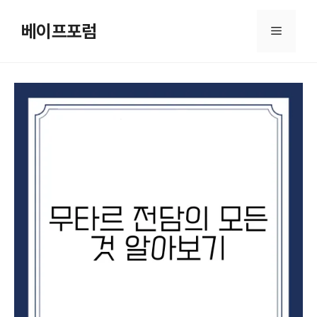
컨
텐
베이프포럼
메
츠
로
뉴
건
너
뛰
기