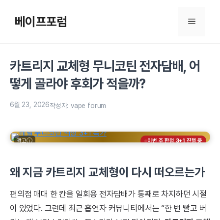
컨
텐
베이프포럼
메
츠
로
뉴
건
카트리지 교체형 무니코틴 전자담배, 어
너
뛰
떻게 골라야 후회가 적을까?
기
6월 23, 2026
작성자:
vape forum
광고
이번 주 한정 3+1 진행 중
왜 지금 카트리지 교체형이 다시 떠오르는가
편의점 매대 한 칸을 일회용 전자담배가 통째로 차지하던 시절
이 있었다. 그런데 최근 흡연자 커뮤니티에서는 “한 번 빨고 버