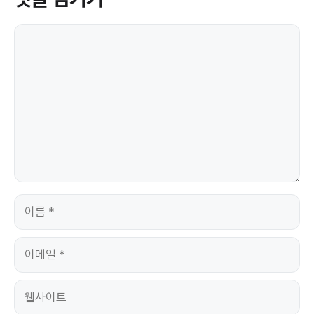
댓
글
이
름
이
메
일
웹
사