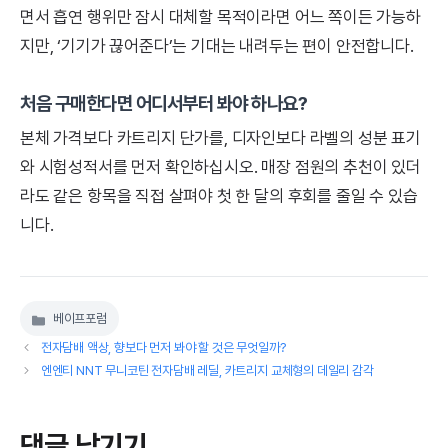
면서 흡연 행위만 잠시 대체할 목적이라면 어느 쪽이든 가능하
지만, ‘기기가 끊어준다’는 기대는 내려두는 편이 안전합니다.
처음 구매한다면 어디서부터 봐야 하나요?
본체 가격보다 카트리지 단가를, 디자인보다 라벨의 성분 표기
와 시험성적서를 먼저 확인하십시오. 매장 점원의 추천이 있더
라도 같은 항목을 직접 살펴야 첫 한 달의 후회를 줄일 수 있습
니다.
베이프포럼
카
테
전자담배 액상, 향보다 먼저 봐야 할 것은 무엇일까?
고
엔엔티 NNT 무니코틴 전자담배 레딜, 카트리지 교체형의 데일리 감각
리
댓글 남기기