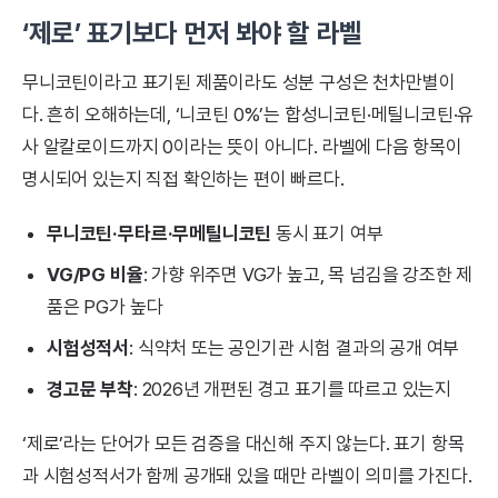
‘제로’ 표기보다 먼저 봐야 할 라벨
무니코틴이라고 표기된 제품이라도 성분 구성은 천차만별이
다. 흔히 오해하는데, ‘니코틴 0%’는 합성니코틴·메틸니코틴·유
사 알칼로이드까지 0이라는 뜻이 아니다. 라벨에 다음 항목이
명시되어 있는지 직접 확인하는 편이 빠르다.
무니코틴·무타르·무메틸니코틴
동시 표기 여부
VG/PG 비율
: 가향 위주면 VG가 높고, 목 넘김을 강조한 제
품은 PG가 높다
시험성적서
: 식약처 또는 공인기관 시험 결과의 공개 여부
경고문 부착
: 2026년 개편된 경고 표기를 따르고 있는지
‘제로’라는 단어가 모든 검증을 대신해 주지 않는다. 표기 항목
과 시험성적서가 함께 공개돼 있을 때만 라벨이 의미를 가진다.