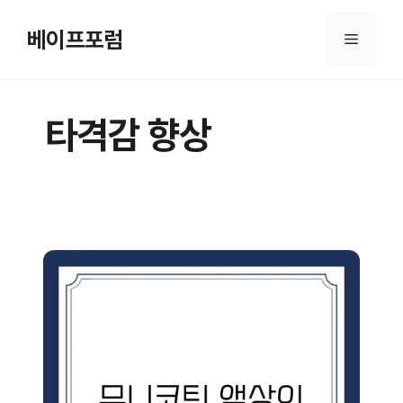
컨
텐
베이프포럼
메
츠
로
뉴
건
타격감 향상
너
뛰
기