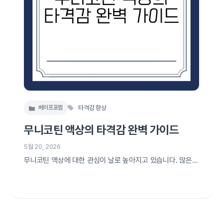
태
베이프포럼
타격감 향상
카
그
테
무니코틴 액상의 타격감 완벽 가이드
고
리
5월 20, 2026
무니코틴 액상에 대한 관심이 날로 높아지고 있습니다. 많은
사람들이 건강을 생각해 니코틴 없는 흡입 옵션을 선호하게 되
면서, 무니코틴 액상은 더욱 주목받고 있습니다. 타격감, 즉 흡
입할 때 느끼는 감각은 무니코틴 액상에서 매우 중요한 요소입
니다. 여러 사용자가 체험한 결과, 적절한 조합의 맛과 흡입감
은 흡연 대체제로서의 매력을 더해줍니다. 이 가이드에서는 무