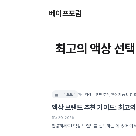
컨
텐
베이프포럼
츠
로
건
너
최고의 액상 선택
뛰
기
태
액상 브랜드 추천
,
액상 제품 비교
,
베이프포럼
카
그
테
액상 브랜드 추천 가이드: 최고의
고
리
5월 20, 2026
안녕하세요! 액상 브랜드를 선택하는 데 있어 여러
들이 다양한 액상 제품을 시도하고 계시는데, 그