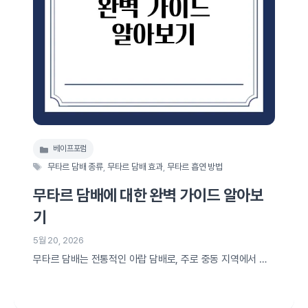
베이프포럼
카
태
테
무타르 담배 종류
,
무타르 담배 효과
,
무타르 흡연 방법
그
고
무타르 담배에 대한 완벽 가이드 알아보
리
기
5월 20, 2026
무타르 담배는 전통적인 아랍 담배로, 주로 중동 지역에서 사
랑받아온 특별한 흡연 문화의 일부입니다. 이 담배는 일반 담
배와는 사뭇 다르게, 과일이나 향신료 등 다양한 맛과 향을 그