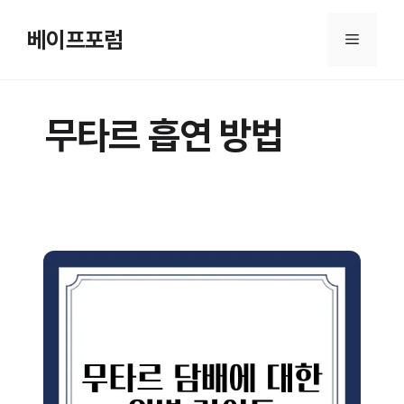
컨
텐
베이프포럼
메
츠
로
뉴
건
무타르 흡연 방법
너
뛰
기