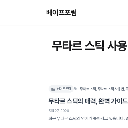
컨
텐
베이프포럼
츠
로
건
너
무타르 스틱 사
뛰
기
태
무타르 스틱
,
무타르 스틱 사용법
,
베이프포럼
카
그
테
무타르 스틱의 매력, 완벽 가이
고
리
5월 27, 2026
최근 무타르 스틱의 인기가 높아지고 있습니다. 
덕분에 소비자들 사이에서 큰 호응을 얻고 있습니