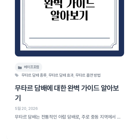
베이프포럼
카
태
테
무타르 담배 종류
,
무타르 담배 효과
,
무타르 흡연 방법
그
고
무타르 담배에 대한 완벽 가이드 알아보
리
기
5월 20, 2026
무타르 담배는 전통적인 아랍 담배로, 주로 중동 지역에서 사
랑받아온 특별한 흡연 문화의 일부입니다. 이 담배는 일반 담
배와는 사뭇 다르게, 과일이나 향신료 등 다양한 맛과 향을 그