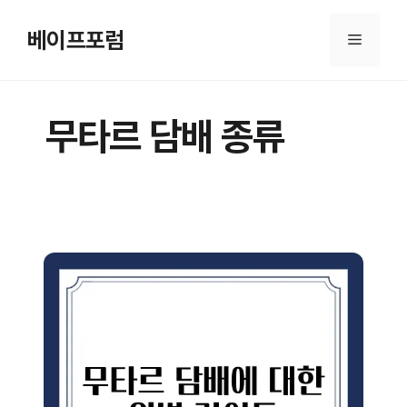
컨
텐
베이프포럼
메
츠
로
뉴
건
무타르 담배 종류
너
뛰
기