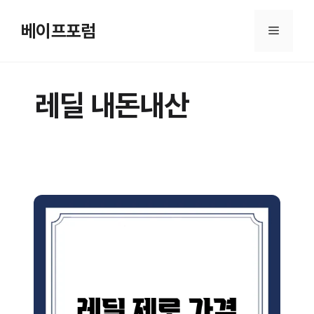
컨
텐
베이프포럼
메
츠
로
뉴
건
레딜 내돈내산
너
뛰
기