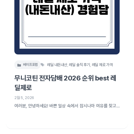
태
베이프포럼
레딜 내돈내산
,
레딜 솔직 후기
,
레딜 제로 가격
카
그
테
무니코틴 전자담배 2026 순위 best 레
고
리
딜제로
2월 5, 2026
여러분, 안녕하세요! 바쁜 일상 속에서 잠시나마 여유를 찾고
싶은 마음, 저만 그런 건 아니겠죠? 저 역시 수많은 전자담배
를 거쳐오면서 저에게 딱 맞는 제품을 찾기 위해 참 많은 시간
과 노력을 투자했습니다. 처음에는 그저 호기심에, 때로는 스