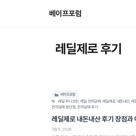
컨
텐
베이프포럼
츠
로
건
너
레딜제로 후기
뛰
기
베이프포럼
카
태
레딜 무니코틴
,
레딜 전자담배
,
레딜제로 내돈내산
,
레
테
그
전자담배 장단점
,
전자담배 후기
고
리
레딜제로 내돈내산 후기 장점과
3월 9, 2026