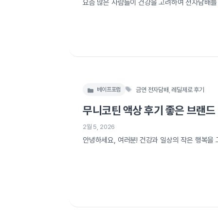
요즘 많은 사람들이 건강을 고려하여 전자담배를 
를 얻고 있습니다. 이 제품은 담배의 단점을 최
레딜제로의 매력, 사용법, 그리고 사용자 후기를
전자담배 액상 추천
레딜제로 내돈내산 후기 
태
금연 전자담배
,
레딜제로 후기
베이프포럼
카
그
테
무니코틴 액상 후기 좋은 브랜드
고
리
2월 5, 2026
안녕하세요, 여러분! 건강과 일상의 작은 행복을
후기를 아주 상세하게 들려드리려 합니다. 혹시 
이고 싶지만 만족스러운 대안을 찾지 못해 망설이
소해 드릴 것이라고 확신합니다. 우리는 때때로 