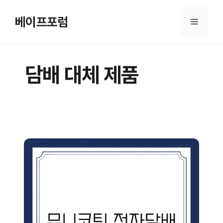
컨
텐
베이프포럼
메
츠
로
뉴
건
담배 대체 제품
너
뛰
기