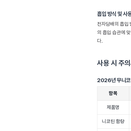
흡입 방식 및 사
전자담배의 흡입 
의 흡입 습관에 
다.
사용 시 주
2026년 무니코
항목
제품명
니코틴 함량