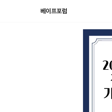
컨
텐
베이프포럼
츠
로
건
너
뛰
기