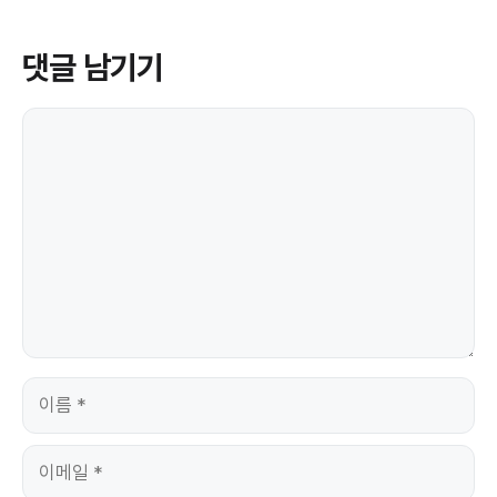
댓글 남기기
댓
글
이
름
이
메