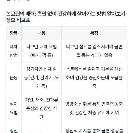
논코틴의 매력: 흡연 없이 건강하게 살아가는 방법 알아보기
정보 비교표
항목
내용
특징
대체
니코틴 대체 요법
니코틴 섭취를 감소시키며 금연
방법
(패치, 껌 등)
을 돕는 효과가 있음
정기적인 신체 활
스트레스를 줄이고 기분을 개선
운동
동(걷기, 달리기, 요
하며 건강을 증진하는데 도움을
가 등)
줌
과일, 채소, 견과류
식이
영양소 섭취를 통해 면역력 강화
중심의 건강한 식
요법
및 건강한 체중 유지에 기여
단
정신
정신적 지지를 통해 금연 성공률