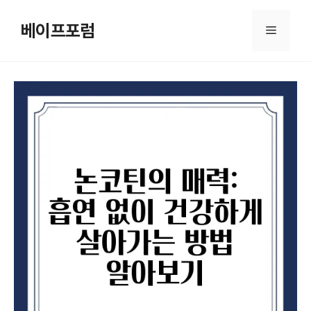
컨
텐
베이프포럼
메
츠
로
뉴
건
너
뛰
기